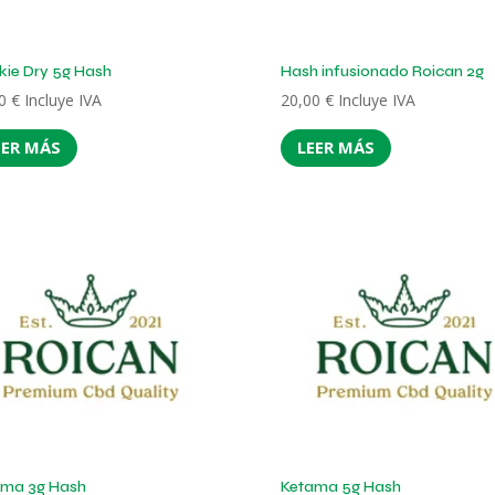
ie Dry 5g Hash
Hash infusionado Roican 2g
00
€
Incluye IVA
20,00
€
Incluye IVA
EER MÁS
LEER MÁS
ama 3g Hash
Ketama 5g Hash