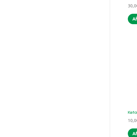
30,
A
Keta
10,
A