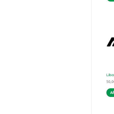
Liba
50,
A