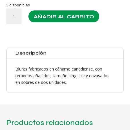
5 disponibles
Kush
AÑADIR AL CARRITO
Herbal
Wrap
Blunts
Sabor
Purple
(
Descripción
Frutos
Del
Blunts fabricados en cáñamo canadiense, con
Bosque
terpenos añadidos, tamaño king size y envasados
)
en sobres de dos unidades.
Con
Terpenos
cantidad
Productos relacionados