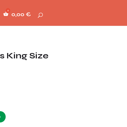
0,00
€
 King Size
O