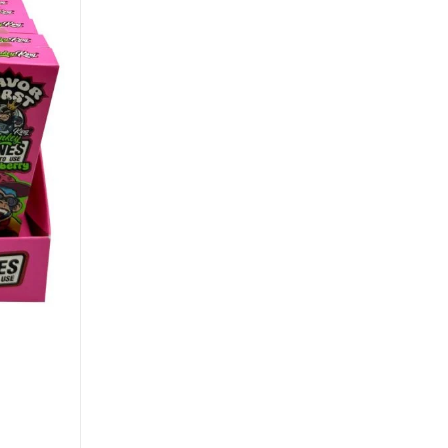
King
Size
Strawberry
cantidad