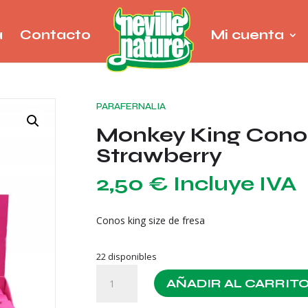
a
Contacto
Mi cuenta
PARAFERNALIA
Monkey King Conos
Strawberry
2,50
€
Incluye IVA
Conos king size de fresa
22 disponibles
Monkey
AÑADIR AL CARRIT
King
Conos