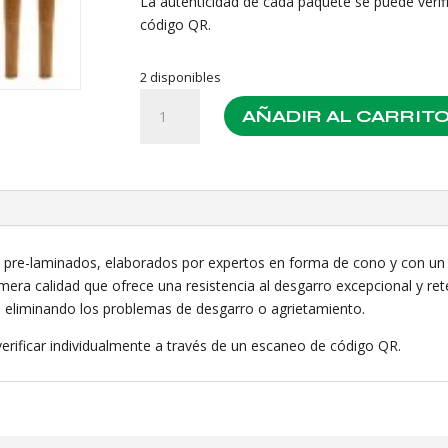
La autenticidad de cada paquete se puede verif
código QR.
2 disponibles
Orange
AÑADIR AL CARRIT
Dream
Herbal
Pre-
rolled
2u
terpene
cantidad
re-laminados, elaborados por expertos en forma de cono y con un fil
ra calidad que ofrece una resistencia al desgarro excepcional y re
a, eliminando los problemas de desgarro o agrietamiento.
erificar individualmente a través de un escaneo de código QR.