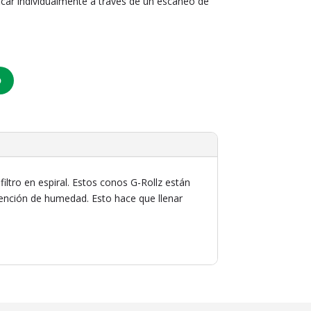
icar individualmente a través de un escaneo de
O
tro en espiral. Estos conos G-Rollz están
tención de humedad. Esto hace que llenar