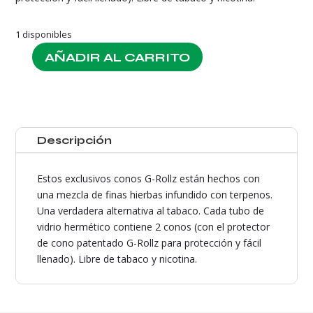
1 disponibles
AÑADIR AL CARRITO
Purple
Haze
Pre-
rolled
2u
Descripción
(g-
rollz)
terpene
Estos exclusivos conos G-Rollz están hechos con
cantidad
una mezcla de finas hierbas infundido con terpenos.
Una verdadera alternativa al tabaco. Cada tubo de
vidrio hermético contiene 2 conos (con el protector
de cono patentado G-Rollz para protección y fácil
llenado). Libre de tabaco y nicotina.