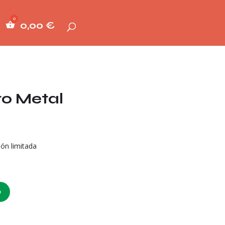
0,00
€
o Metal
ón limitada
O