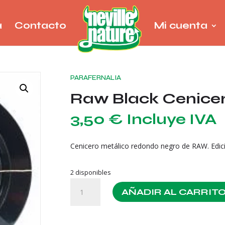
a
Contacto
Mi cuenta
PARAFERNALIA
Raw Black Cenicer
3,50
€
Incluye IVA
Cenicero metálico redondo negro de RAW. Edici
2 disponibles
Raw
AÑADIR AL CARRIT
Black
Cenicero
Metal