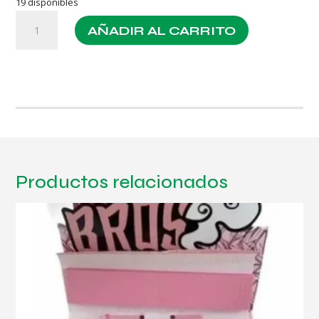
19 disponibles
Actitubes
AÑADIR AL CARRITO
Full
Flavor
7
Mm
10
Unidades
cantidad
Productos relacionados