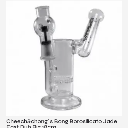
Cheech&chong´s Bong Borosilicato Jade
East Dub Rig 18cm