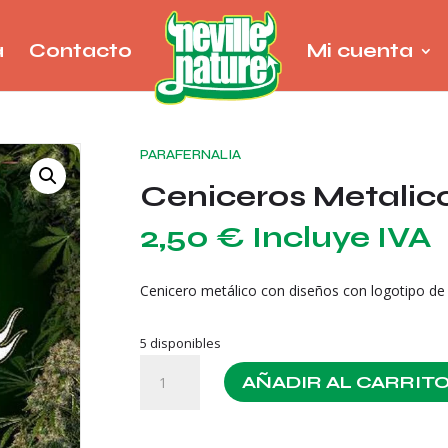
a
Contacto
Mi cuenta
PARAFERNALIA
Ceniceros Metalic
2,50
€
Incluye IVA
Cenicero metálico con diseños con logotipo de
5 disponibles
Ceniceros
AÑADIR AL CARRIT
Metalicos
Sensi
Seeds