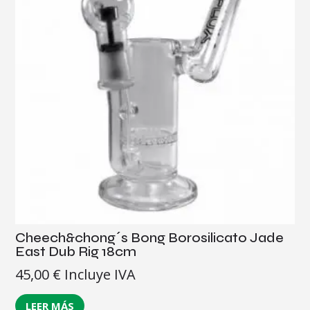
Cheech&chong´s Bong Borosilicato Jade
East Dub Rig 18cm
45,00
€
Incluye IVA
LEER MÁS